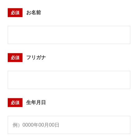
必須
お名前
必須
フリガナ
必須
生年月日